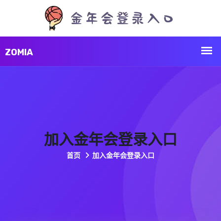
加入金年会登录入口
首页
加入金年会登录入口