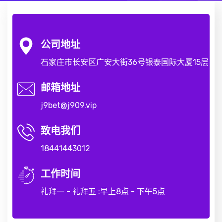
公司地址
石家庄市长安区广安大街36号银泰国际大厦15层
邮箱地址
j9bet@j909.vip
致电我们
18441443012
工作时间
礼拜一 - 礼拜五 :早上8点 - 下午5点