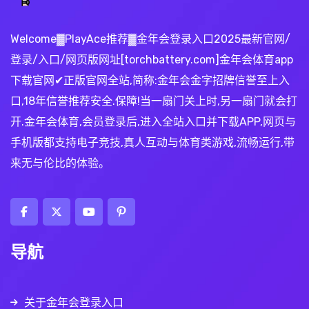
Welcome▓PlayAce推荐▓金年会登录入口2025最新官网/
登录/入口/网页版网址[torchbattery.com]金年会体育app
下载官网✔正版官网全站,简称:金年会金字招牌信誉至上入
口,18年信誉推荐安全.保障!当一扇门关上时,另一扇门就会打
开.金年会体育,会员登录后,进入全站入口并下载APP,网页与
手机版都支持电子竞技,真人互动与体育类游戏,流畅运行,带
来无与伦比的体验。
导航
关于金年会登录入口